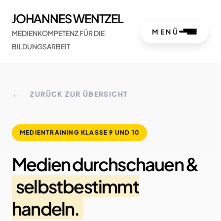
JOHANNES WENTZEL
MENÜ
MEDIENKOMPETENZ FÜR DIE
BILDUNGSARBEIT
←
ZURÜCK ZUR ÜBERSICHT
MEDIENTRAINING KLASSE 9 UND 10
Medien durchschauen &
selbstbestimmt
handeln.