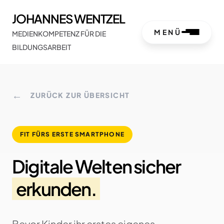
JOHANNES WENTZEL
MENÜ
MEDIENKOMPETENZ FÜR DIE
BILDUNGSARBEIT
←
ZURÜCK ZUR ÜBERSICHT
FIT FÜRS ERSTE SMARTPHONE
Digitale Welten sicher
erkunden.
Bevor Kinder ihr erstes eigenes