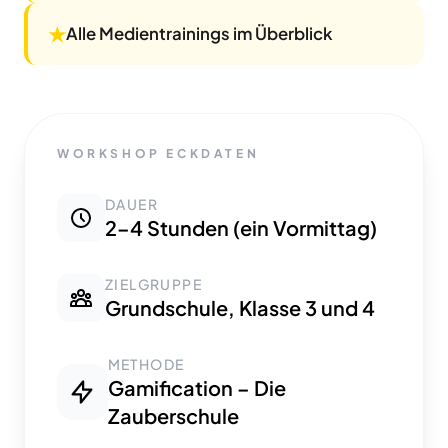
★
Alle Medientrainings im Überblick
WORKSHOP ECKDATEN
DAUER
2–4 Stunden (ein Vormittag)
ZIELGRUPPE
Grundschule, Klasse 3 und 4
METHODE
Gamification – Die
Zauberschule