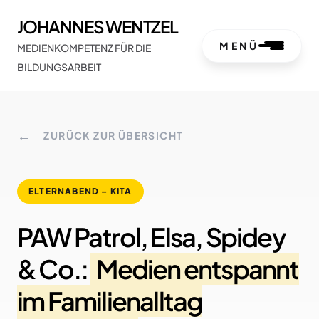
JOHANNES WENTZEL
MENÜ
MEDIENKOMPETENZ FÜR DIE
BILDUNGSARBEIT
←
ZURÜCK ZUR ÜBERSICHT
ELTERNABEND – KITA
PAW Patrol, Elsa, Spidey
& Co.:
Medien entspannt
im Familienalltag