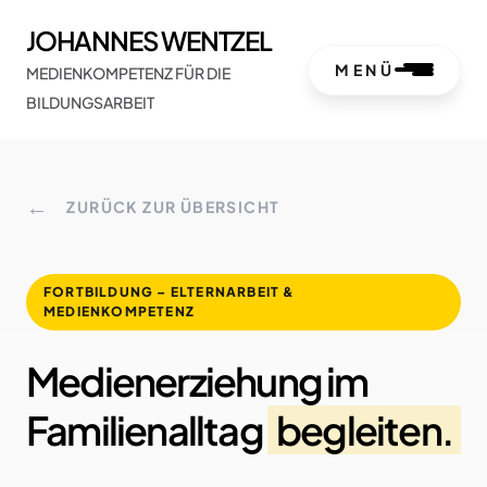
JOHANNES WENTZEL
MENÜ
MEDIENKOMPETENZ FÜR DIE
BILDUNGSARBEIT
←
ZURÜCK ZUR ÜBERSICHT
FORTBILDUNG – ELTERNARBEIT &
MEDIENKOMPETENZ
Medienerziehung im
Familienalltag
begleiten.